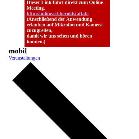
Dieser Link führt direkt zum Online-
Meeting.
http://online.sit-heroldstatt.de
(Anschließend der Anwendung
erlauben auf Mikrofon und Kamera
zuzugreifen,
damit wir uns sehen und hören
können.)
mobil
Veranstaltungen