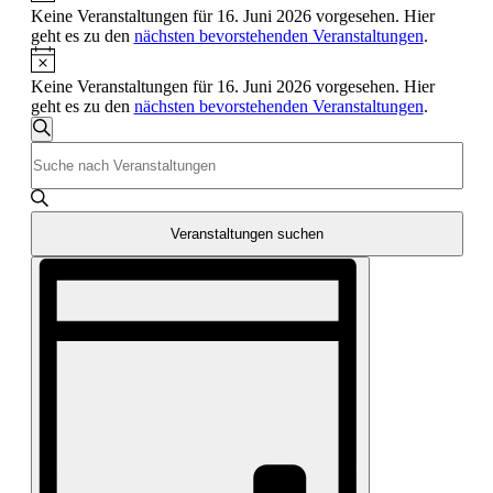
Keine Veranstaltungen für 16. Juni 2026 vorgesehen. Hier
geht es zu den
nächsten bevorstehenden Veranstaltungen
.
Hinweis
Keine Veranstaltungen für 16. Juni 2026 vorgesehen. Hier
geht es zu den
nächsten bevorstehenden Veranstaltungen
.
Veranstaltungen
Suche
Bitte
Suche
Schlüsselwort
und
eingeben.
Suche
Ansichten,
nach
Veranstaltungen suchen
Navigation
Veranstaltungen
Veranstaltung
Schlüsselwort.
Ansichten-
Navigation