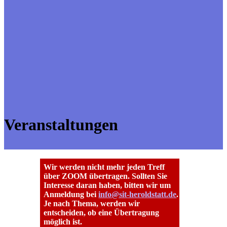
Veranstaltungen
Wir werden nicht mehr jeden Treff
über ZOOM übertragen. Sollten Sie
Interesse daran haben, bitten wir um
Anmeldung bei
info@sit-heroldstatt.de
.
Je nach Thema, werden wir
entscheiden, ob eine Übertragung
möglich ist.