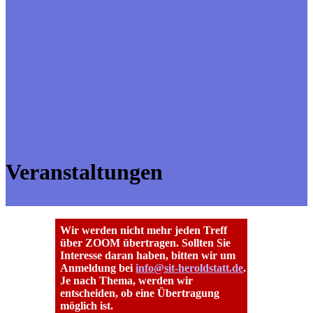
Veranstaltungen
Wir werden nicht mehr jeden Treff
über ZOOM übertragen. Sollten Sie
Interesse daran haben, bitten wir um
Anmeldung bei
info@sit-heroldstatt.de
.
Je nach Thema, werden wir
entscheiden, ob eine Übertragung
möglich ist.