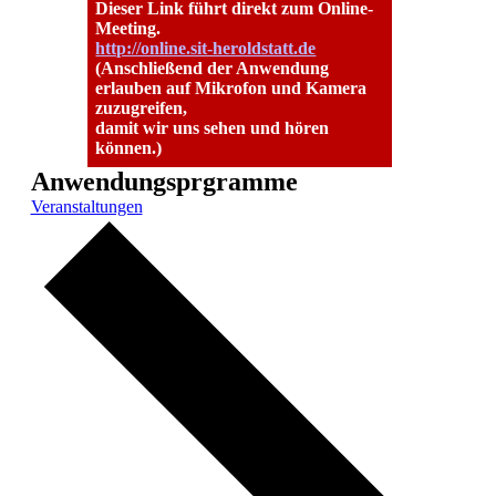
Dieser Link führt direkt zum Online-
Meeting.
http://online.sit-heroldstatt.de
(Anschließend der Anwendung
erlauben auf Mikrofon und Kamera
zuzugreifen,
damit wir uns sehen und hören
können.)
Anwendungsprgramme
Veranstaltungen