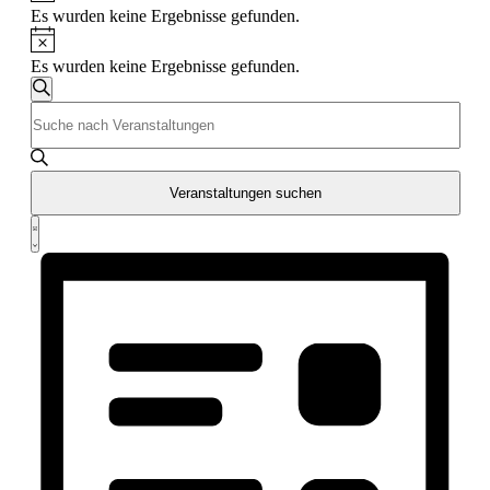
Es wurden keine Ergebnisse gefunden.
Hinweis
Es wurden keine Ergebnisse gefunden.
Veranstaltungen
Suche
Bitte
Suche
Schlüsselwort
und
eingeben.
Suche
Ansichten,
nach
Veranstaltungen suchen
Navigation
Veranstaltungen
Veranstaltung
Schlüsselwort.
Liste
Ansichten-
Navigation